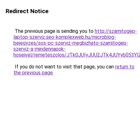
Redirect Notice
The previous page is sending you to
http://szamitogep-
laptop-szerviz.seo-komplexweb.hu/microblog-
bejegyzes/sos-pc-szerviz-megbizhato-szamitogep-
szerviz-a-mindennapok-
hoseivel/remeteszolos/JTk0JUIyJUU2JTk4JUYyb0
If you do not want to visit that page, you can
return to
the previous page
.